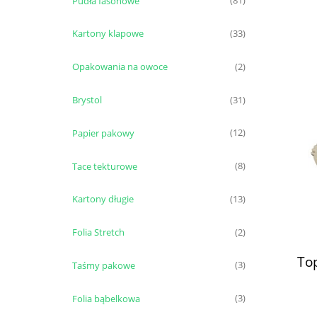
Pudła fasonowe
(81)
Kartony klapowe
(33)
Opakowania na owoce
(2)
Brystol
(31)
Papier pakowy
(12)
Tace tekturowe
(8)
Kartony długie
(13)
Folia Stretch
(2)
Top
Taśmy pakowe
(3)
Folia bąbelkowa
(3)