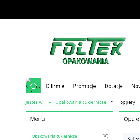
O firmie
Promocje
Dotacje
No
»
»
Jesteś w:
Opakowania cukiernicze
Toppery
Menu
Opcje
Opakowania cukiernicze
(90)
Kateg