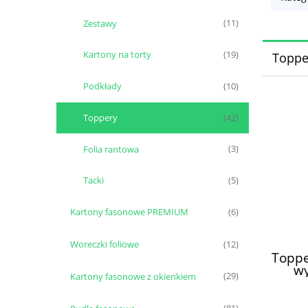
Zestawy
(11)
Kartony na torty
(19)
Topper
Podkłady
(10)
Toppery
(42)
Folia rantowa
(3)
Tacki
(5)
Kartony fasonowe PREMIUM
(6)
Woreczki foliowe
(12)
Toppe
w
Kartony fasonowe z okienkiem
(29)