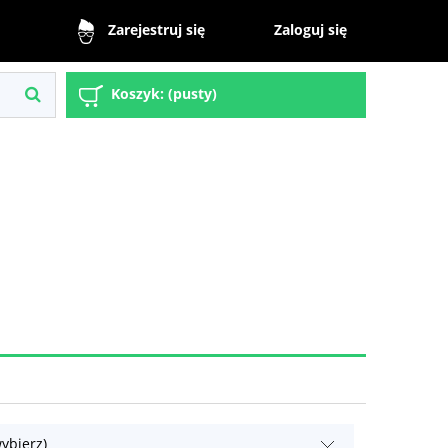
Zaloguj się
Zarejestruj się
Koszyk:
(pusty)
ybierz)