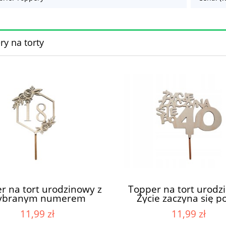
y na torty
r na tort urodzinowy z
Topper na tort urodz
ybranym numerem
Życie zaczyna się p
11,99 zł
11,99 zł