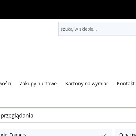
wości
Zakupy hurtowe
Kartony na wymiar
Kontakt
 przeglądania
orie: Toppery
Cena: (w