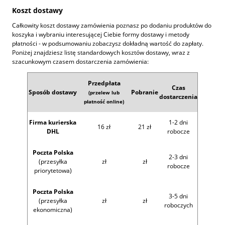
Koszt dostawy
Całkowity koszt dostawy zamówienia poznasz po dodaniu produktów do
koszyka i wybraniu interesującej Ciebie formy dostawy i metody
płatności - w podsumowaniu zobaczysz dokładną wartość do zapłaty.
Poniżej znajdziesz listę standardowych kosztów dostawy, wraz z
szacunkowym czasem dostarczenia zamówienia:
Przedpłata
Czas
Sposób dostawy
Pobranie
(przelew lub
dostarczenia
płatność online)
Firma kurierska
1-2 dni
16 zł
21 zł
DHL
robocze
Poczta Polska
2-3 dni
(przesyłka
zł
zł
robocze
priorytetowa)
Poczta Polska
3-5 dni
(przesyłka
zł
zł
roboczych
ekonomiczna)