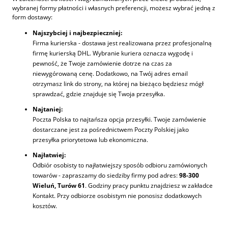
wybranej formy płatności i własnych preferencji, możesz wybrać jedną z
form dostawy:
Najszybciej i najbezpieczniej:
Firma kurierska - dostawa jest realizowana przez profesjonalną
firmę kurierską DHL. Wybranie kuriera oznacza wygodę i
pewność, że Twoje zamówienie dotrze na czas za
niewygórowaną cenę. Dodatkowo, na Twój adres email
otrzymasz link do strony, na której na bieżąco będziesz mógł
sprawdzać, gdzie znajduje się Twoja przesyłka.
Najtaniej:
Poczta Polska to najtańsza opcja przesyłki. Twoje zamówienie
dostarczane jest za pośrednictwem Poczty Polskiej jako
przesyłka priorytetowa lub ekonomiczna.
Najłatwiej:
Odbiór osobisty ­to najłatwiejszy sposób odbioru zamówionych
towarów - zapraszamy do siedziby firmy pod adres:
98-300
Wieluń, Turów 61
. Godziny pracy punktu znajdziesz w zakładce
Kontakt. Przy odbiorze osobistym nie ponosisz dodatkowych
kosztów.